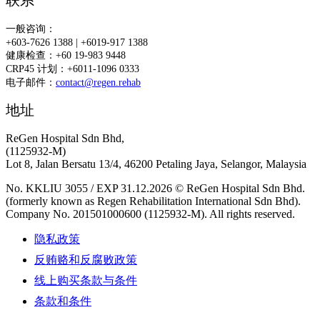
联系
一般咨询：
+603-7626 1388 | +6019-917 1388
健康检查：+60 19-983 9448
CRP45 计划：+6011-1096 0333
电子邮件：
contact@regen.rehab
地址
ReGen Hospital Sdn Bhd,
(1125932-M)
Lot 8, Jalan Bersatu 13/4, 46200 Petaling Jaya, Selangor, Malaysia
No. KKLIU 3055 / EXP 31.12.2026 © ReGen Hospital Sdn Bhd.
(formerly known as Regen Rehabilitation International Sdn Bhd).
Company No. 201501000600 (1125932-M). All rights reserved.
隐私政策
反贿赂和反腐败政策
线上购买条款与条件
条款和条件