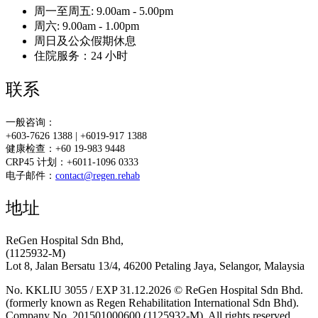
周一至周五: 9.00am - 5.00pm
周六: 9.00am - 1.00pm
周日及公众假期休息
住院服务：24 小时
联系
一般咨询：
+603-7626 1388 | +6019-917 1388
健康检查：+60 19-983 9448
CRP45 计划：+6011-1096 0333
电子邮件：
contact@regen.rehab
地址
ReGen Hospital Sdn Bhd,
(1125932-M)
Lot 8, Jalan Bersatu 13/4, 46200 Petaling Jaya, Selangor, Malaysia
No. KKLIU 3055 / EXP 31.12.2026 © ReGen Hospital Sdn Bhd.
(formerly known as Regen Rehabilitation International Sdn Bhd).
Company No. 201501000600 (1125932-M). All rights reserved.