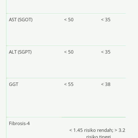
AST (SGOT)
< 50
< 35
ALT (SGPT)
< 50
< 35
GGT
< 55
< 38
Fibrosis-4
< 1.45 risiko rendah; > 3.25
risiko tinggi