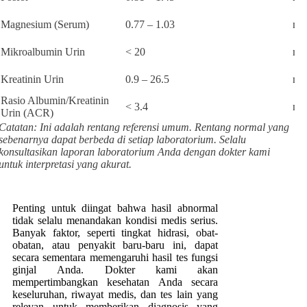
Magnesium (Serum)
0.77 – 1.03
mm
Mikroalbumin Urin
< 20
mg
Kreatinin Urin
0.9 – 26.5
mm
Rasio Albumin/Kreatinin
< 3.4
mg
Urin (ACR)
Catatan: Ini adalah rentang referensi umum. Rentang normal yang
sebenarnya dapat berbeda di setiap laboratorium. Selalu
konsultasikan laporan laboratorium Anda dengan dokter kami
untuk interpretasi yang akurat.
Penting untuk diingat bahwa hasil abnormal
tidak selalu menandakan kondisi medis serius.
Banyak faktor, seperti tingkat hidrasi, obat-
obatan, atau penyakit baru-baru ini, dapat
secara sementara memengaruhi hasil tes fungsi
ginjal Anda. Dokter kami akan
mempertimbangkan kesehatan Anda secara
keseluruhan, riwayat medis, dan tes lain yang
relevan untuk memberikan diagnosis yang