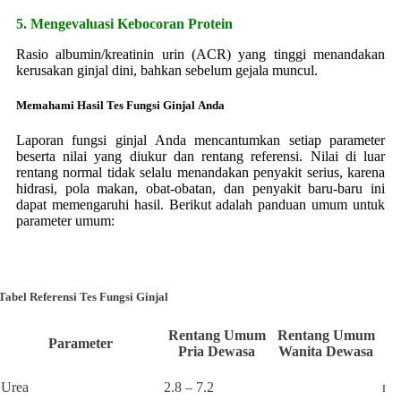
5. Mengevaluasi Kebocoran Protein
Rasio albumin/kreatinin urin (ACR) yang tinggi menandakan
kerusakan ginjal dini, bahkan sebelum gejala muncul.
Memahami Hasil Tes Fungsi Ginjal Anda
Laporan fungsi ginjal Anda mencantumkan setiap parameter
beserta nilai yang diukur dan rentang referensi. Nilai di luar
rentang normal tidak selalu menandakan penyakit serius, karena
hidrasi, pola makan, obat-obatan, dan penyakit baru-baru ini
dapat memengaruhi hasil. Berikut adalah panduan umum untuk
parameter umum:
Tabel Referensi Tes Fungsi Ginjal
Rentang Umum
Rentang Umum
Parameter
Pria Dewasa
Wanita Dewasa
Urea
2.8 – 7.2
mm