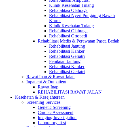
RehabilitasiI Amputasi
Klinik Kesehatan Tulang
Rehabilitasi Olahraga
Rehabilitasi Nyeri Punggung Bawah
Kronis
Klinik Kesehatan Tulang
Rehabilitasi Olahraga
Rehabilitasi Ortopedi
Rehabilitasi Medis & Perawatan Pasca Bedah
Rehabilitasi Jantung
Rehabilitasi Kanker
Rehabilitasi Geriatri
Penilaian Jantung
Rehabilitasi Kanker
Rehabilitasi Geriatri
Rawat Inap & Rawat Jalan
Inpatient & Outpatient
Rawat Inap
REHABILITASI RAWAT JALAN
Kesehatan & Kesejahteraan
Screening Services
Genetic Screening
Cardiac Assessment
Imaging Investigation
Laboratory Test