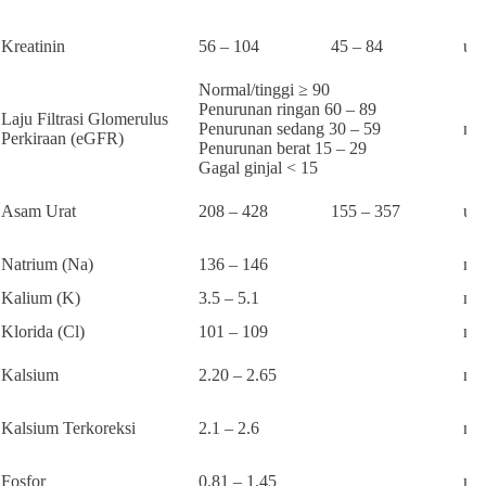
Kreatinin
56 – 104
45 – 84
um
Normal/tinggi ≥ 90
Penurunan ringan 60 – 89
Laju Filtrasi Glomerulus
Penurunan sedang 30 – 59
mL
Perkiraan (eGFR)
Penurunan berat 15 – 29
Gagal ginjal < 15
Asam Urat
208 – 428
155 – 357
um
Natrium (Na)
136 – 146
mm
Kalium (K)
3.5 – 5.1
mm
Klorida (Cl)
101 – 109
mm
Kalsium
2.20 – 2.65
mm
Kalsium Terkoreksi
2.1 – 2.6
mm
Fosfor
0.81 – 1.45
mm